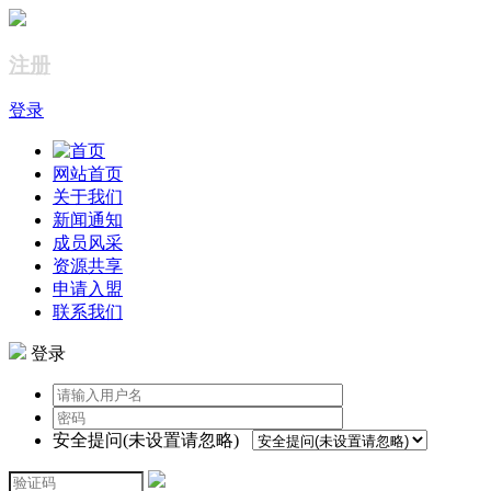
注册
登录
网站首页
关于我们
新闻通知
成员风采
资源共享
申请入盟
联系我们
登录
安全提问(未设置请忽略)