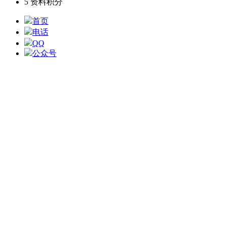
5
资料积分
首页
电话
QQ
公众号