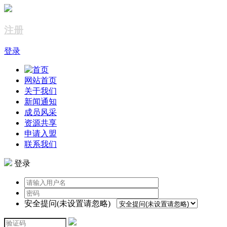
注册
登录
网站首页
关于我们
新闻通知
成员风采
资源共享
申请入盟
联系我们
登录
安全提问(未设置请忽略)