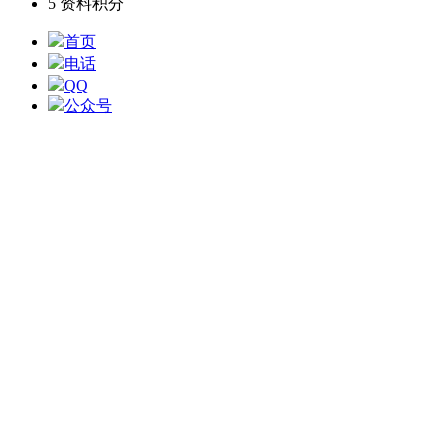
5
资料积分
首页
电话
QQ
公众号