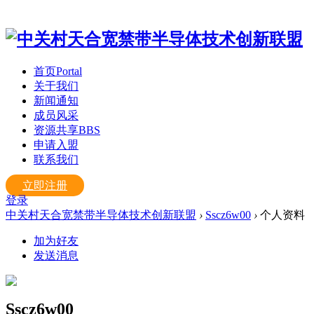
首页
Portal
关于我们
新闻通知
成员风采
资源共享
BBS
申请入盟
联系我们
立即注册
登录
中关村天合宽禁带半导体技术创新联盟
›
Sscz6w00
›
个人资料
加为好友
发送消息
Sscz6w00