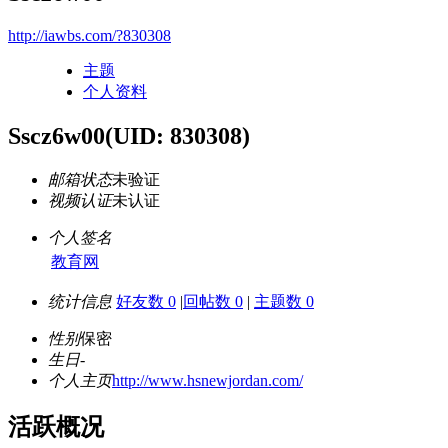
http://iawbs.com/?830308
主题
个人资料
Sscz6w00
(UID: 830308)
邮箱状态
未验证
视频认证
未认证
个人签名
教育网
统计信息
好友数 0
|
回帖数 0
|
主题数 0
性别
保密
生日
-
个人主页
http://www.hsnewjordan.com/
活跃概况