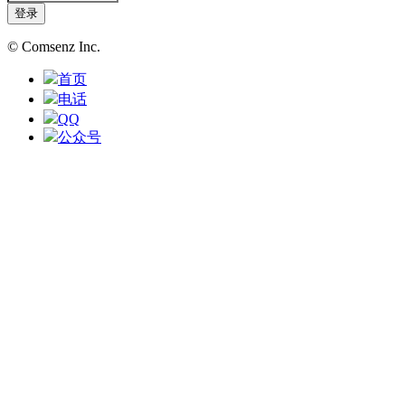
登录
© Comsenz Inc.
首页
电话
QQ
公众号