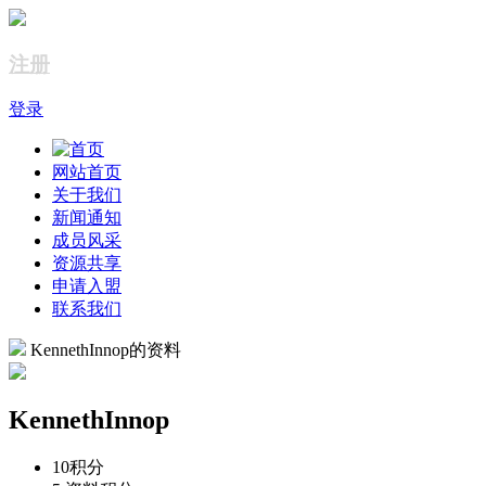
注册
登录
网站首页
关于我们
新闻通知
成员风采
资源共享
申请入盟
联系我们
KennethInnop的资料
KennethInnop
10
积分