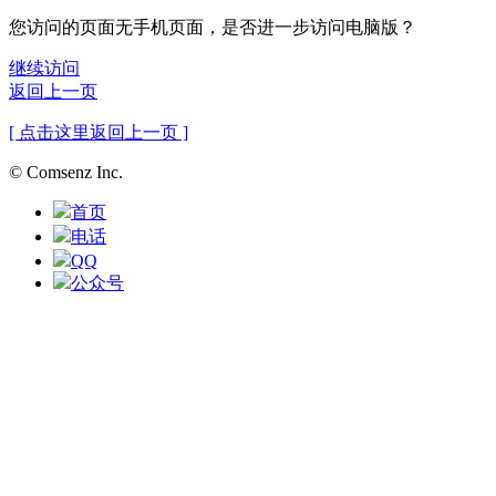
您访问的页面无手机页面，是否进一步访问电脑版？
继续访问
返回上一页
[ 点击这里返回上一页 ]
© Comsenz Inc.
首页
电话
QQ
公众号