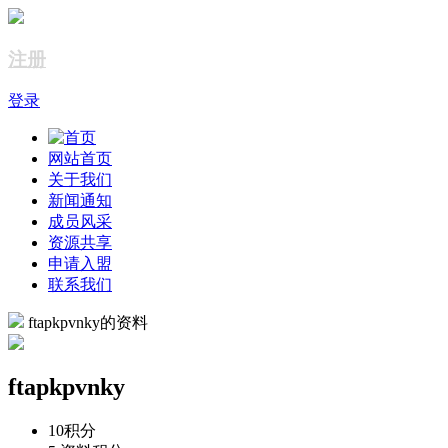
注册
登录
网站首页
关于我们
新闻通知
成员风采
资源共享
申请入盟
联系我们
ftapkpvnky的资料
ftapkpvnky
10
积分