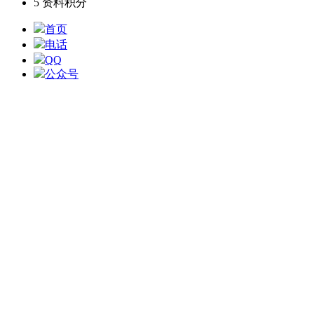
5
资料积分
首页
电话
QQ
公众号