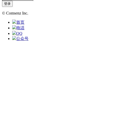
登录
© Comsenz Inc.
首页
电话
QQ
公众号