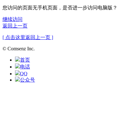
您访问的页面无手机页面，是否进一步访问电脑版？
继续访问
返回上一页
[ 点击这里返回上一页 ]
© Comsenz Inc.
首页
电话
QQ
公众号