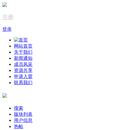
注册
登录
网站首页
关于我们
新闻通知
成员风采
资源共享
申请入盟
联系我们
搜索
版块列表
用户信息
热帖