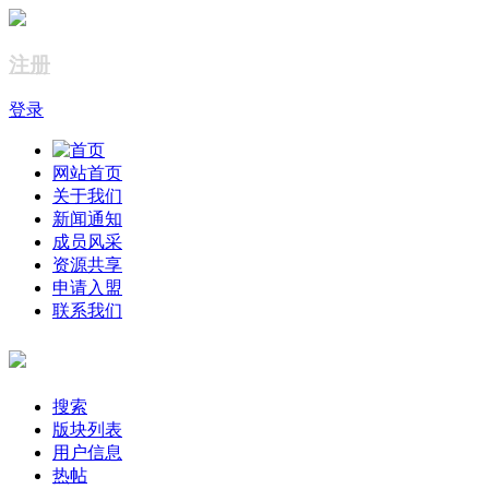
注册
登录
网站首页
关于我们
新闻通知
成员风采
资源共享
申请入盟
联系我们
搜索
版块列表
用户信息
热帖