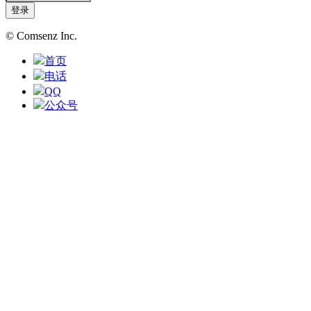
登录
© Comsenz Inc.
首页
电话
QQ
公众号