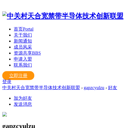
首页
Portal
关于我们
新闻通知
成员风采
资源共享
BBS
申请入盟
联系我们
立即注册
登录
中关村天合宽禁带半导体技术创新联盟
›
gapzcyulzu
›
好友
加为好友
发送消息
gapzcyulzu