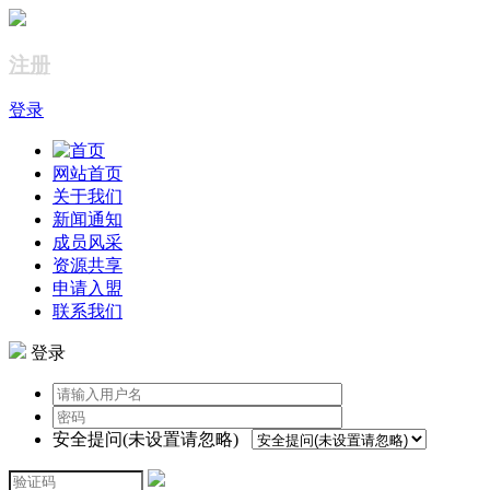
注册
登录
网站首页
关于我们
新闻通知
成员风采
资源共享
申请入盟
联系我们
登录
安全提问(未设置请忽略)