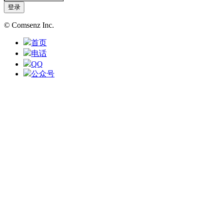
登录
© Comsenz Inc.
首页
电话
QQ
公众号