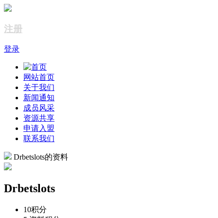
注册
登录
网站首页
关于我们
新闻通知
成员风采
资源共享
申请入盟
联系我们
Drbetslots的资料
Drbetslots
10
积分