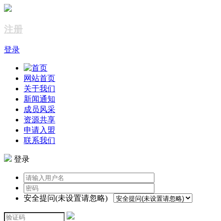
注册
登录
网站首页
关于我们
新闻通知
成员风采
资源共享
申请入盟
联系我们
登录
安全提问(未设置请忽略)