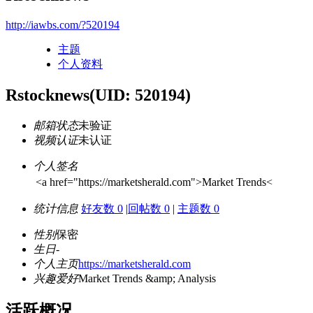
http://iawbs.com/?520194
主题
个人资料
Rstocknews
(UID: 520194)
邮箱状态
未验证
视频认证
未认证
个人签名
<a href="https://marketsherald.com">Market Trends<
统计信息
好友数 0
|
回帖数 0
|
主题数 0
性别
保密
生日
-
个人主页
https://marketsherald.com
兴趣爱好
Market Trends &amp; Analysis
活跃概况