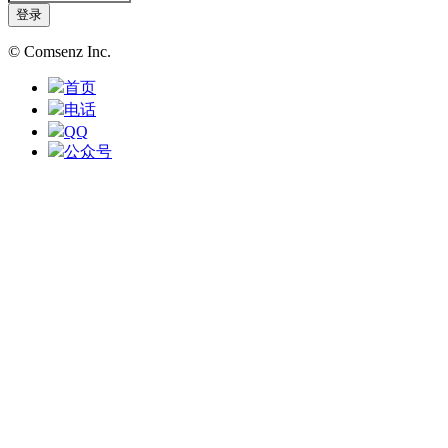
登录
© Comsenz Inc.
首页
电话
QQ
公众号