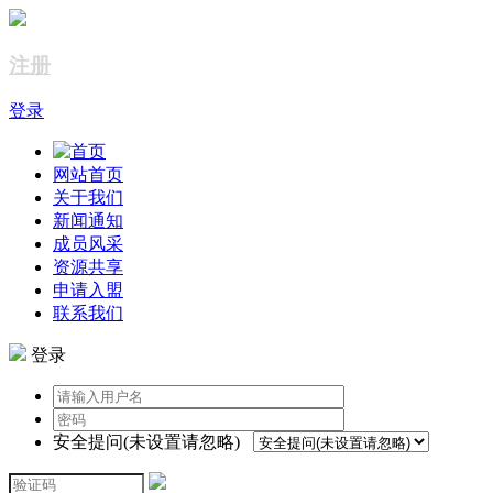
注册
登录
网站首页
关于我们
新闻通知
成员风采
资源共享
申请入盟
联系我们
登录
安全提问(未设置请忽略)