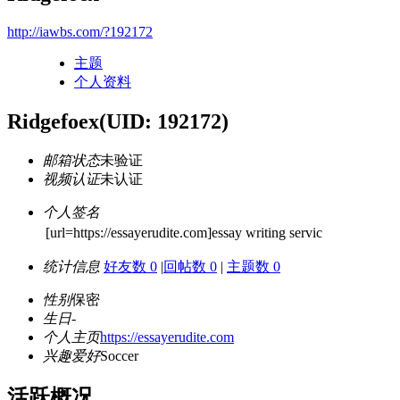
http://iawbs.com/?192172
主题
个人资料
Ridgefoex
(UID: 192172)
邮箱状态
未验证
视频认证
未认证
个人签名
[url=https://essayerudite.com]essay writing servic
统计信息
好友数 0
|
回帖数 0
|
主题数 0
性别
保密
生日
-
个人主页
https://essayerudite.com
兴趣爱好
Soccer
活跃概况