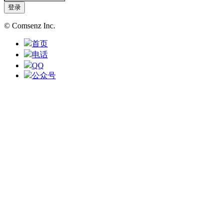
登录
© Comsenz Inc.
首页
电话
QQ
公众号