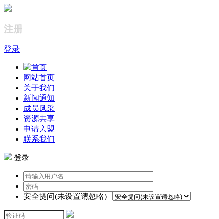
注册
登录
网站首页
关于我们
新闻通知
成员风采
资源共享
申请入盟
联系我们
登录
安全提问(未设置请忽略)