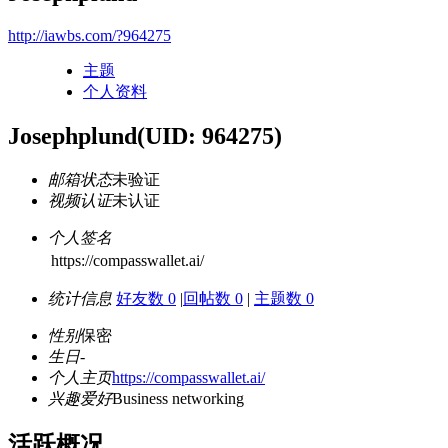
http://iawbs.com/?964275
主题
个人资料
Josephplund
(UID: 964275)
邮箱状态
未验证
视频认证
未认证
个人签名
https://compasswallet.ai/
统计信息
好友数 0
|
回帖数 0
|
主题数 0
性别
保密
生日
-
个人主页
https://compasswallet.ai/
兴趣爱好
Business networking
活跃概况