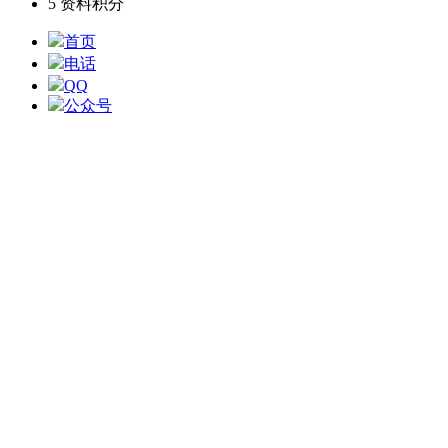
5
资料积分
首页
电话
QQ
公众号