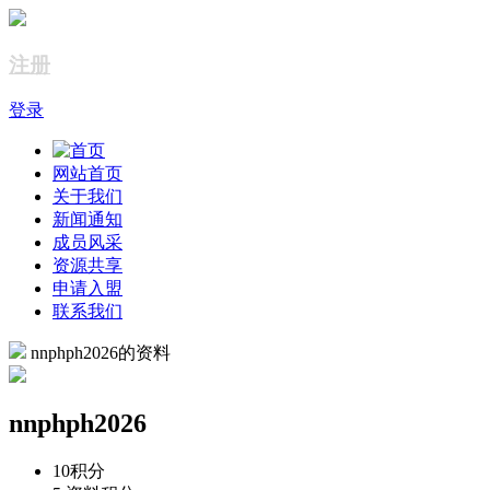
注册
登录
网站首页
关于我们
新闻通知
成员风采
资源共享
申请入盟
联系我们
nnphph2026的资料
nnphph2026
10
积分