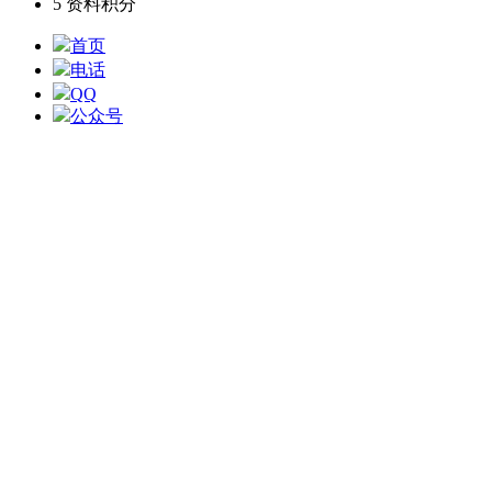
5
资料积分
首页
电话
QQ
公众号