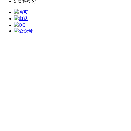
5
资料积分
首页
电话
QQ
公众号