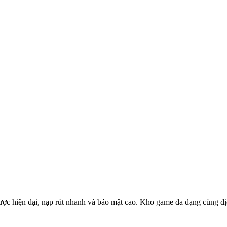
cược hiện đại, nạp rút nhanh và bảo mật cao. Kho game đa dạng cùng d