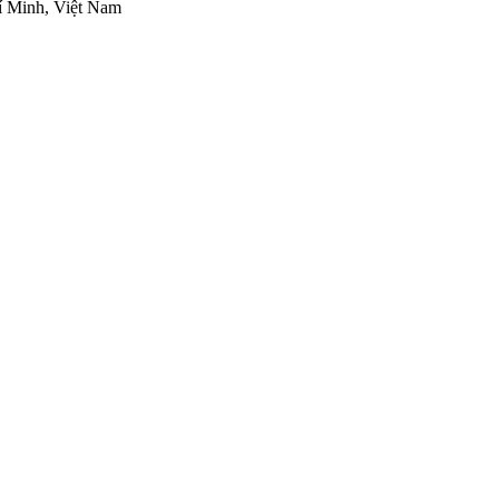
í Minh, Việt Nam