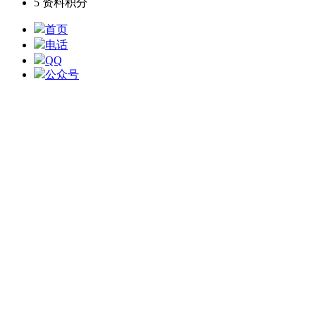
5
资料积分
首页
电话
QQ
公众号