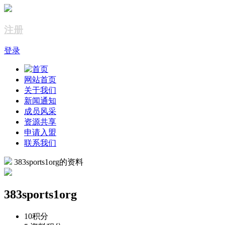
注册
登录
网站首页
关于我们
新闻通知
成员风采
资源共享
申请入盟
联系我们
383sports1org的资料
383sports1org
10
积分