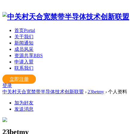
首页
Portal
关于我们
新闻通知
成员风采
资源共享
BBS
申请入盟
联系我们
立即注册
登录
中关村天合宽禁带半导体技术创新联盟
›
23betmy
›
个人资料
加为好友
发送消息
23betmy