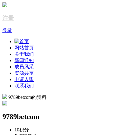
注册
登录
网站首页
关于我们
新闻通知
成员风采
资源共享
申请入盟
联系我们
9789betcom的资料
9789betcom
10
积分