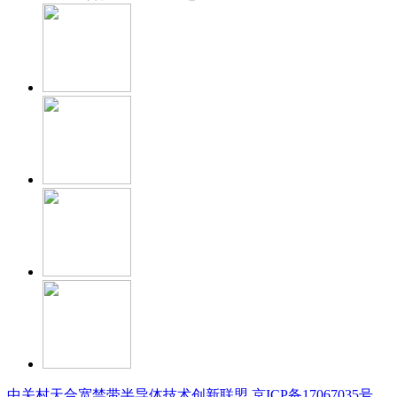
中关村天合宽禁带半导体技术创新联盟
京ICP备17067035号