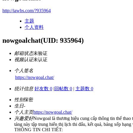
http://iawbs.com/?935964
主题
个人资料
nowgoalchat
(UID: 935964)
邮箱状态
未验证
视频认证
未认证
个人签名
https://nowgoal.chat/
统计信息
好友数 0
|
回帖数 0
|
主题数 0
性别
保密
生日
-
个人主页
https://nowgoal.chat/
兴趣爱好
Nowgoal là thương hiệu cung cấp thông tin thể thao t
tảng này tập trung hiển thị lịch thi đấu, kết quả, bảng xếp hạn
THÔNG TIN CHI TIẾT: