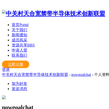
首页
Portal
关于我们
新闻通知
成员风采
资源共享
BBS
申请入盟
联系我们
立即注册
登录
中关村天合宽禁带半导体技术创新联盟
›
nowgoalchat
›
个人资
加为好友
发送消息
nowgoalchat