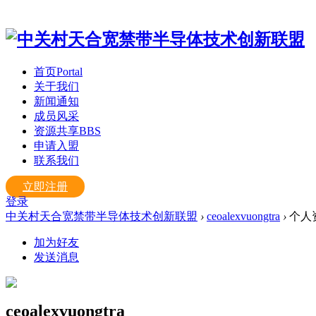
首页
Portal
关于我们
新闻通知
成员风采
资源共享
BBS
申请入盟
联系我们
立即注册
登录
中关村天合宽禁带半导体技术创新联盟
›
ceoalexvuongtra
›
个人
加为好友
发送消息
ceoalexvuongtra