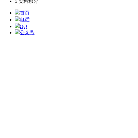
5
资料积分
首页
电话
QQ
公众号