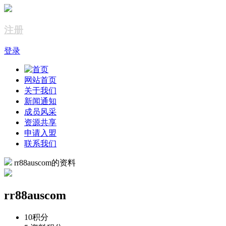
注册
登录
网站首页
关于我们
新闻通知
成员风采
资源共享
申请入盟
联系我们
rr88auscom的资料
rr88auscom
10
积分