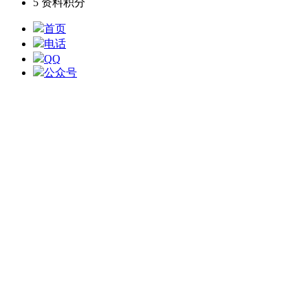
5
资料积分
首页
电话
QQ
公众号