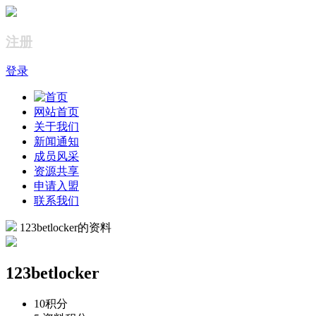
注册
登录
网站首页
关于我们
新闻通知
成员风采
资源共享
申请入盟
联系我们
123betlocker的资料
123betlocker
10
积分