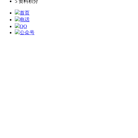
5
资料积分
首页
电话
QQ
公众号