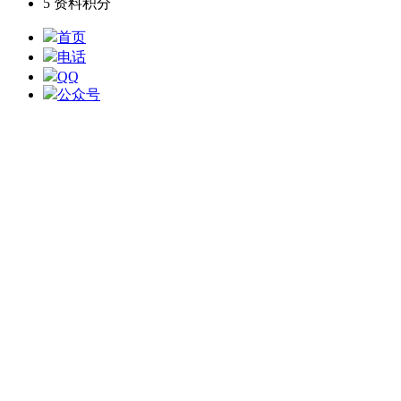
5
资料积分
首页
电话
QQ
公众号