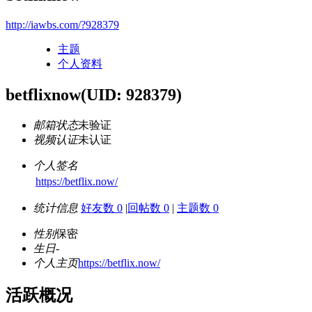
http://iawbs.com/?928379
主题
个人资料
betflixnow
(UID: 928379)
邮箱状态
未验证
视频认证
未认证
个人签名
https://betflix.now/
统计信息
好友数 0
|
回帖数 0
|
主题数 0
性别
保密
生日
-
个人主页
https://betflix.now/
活跃概况