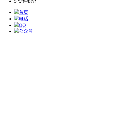
5
资料积分
首页
电话
QQ
公众号