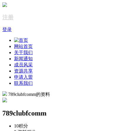
注册
登录
网站首页
关于我们
新闻通知
成员风采
资源共享
申请入盟
联系我们
789clubfcomm的资料
789clubfcomm
10
积分