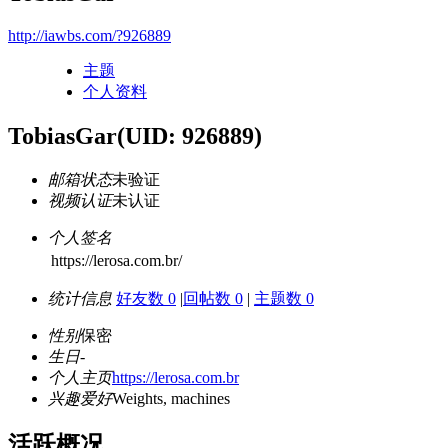
http://iawbs.com/?926889
主题
个人资料
TobiasGar
(UID: 926889)
邮箱状态
未验证
视频认证
未认证
个人签名
https://lerosa.com.br/
统计信息
好友数 0
|
回帖数 0
|
主题数 0
性别
保密
生日
-
个人主页
https://lerosa.com.br
兴趣爱好
Weights, machines
活跃概况