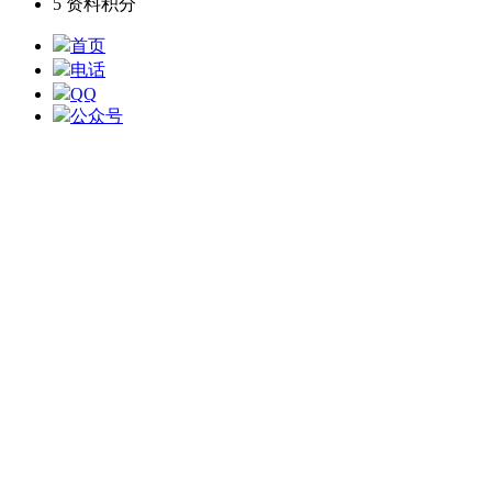
5
资料积分
首页
电话
QQ
公众号