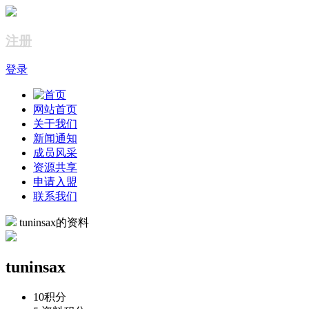
注册
登录
网站首页
关于我们
新闻通知
成员风采
资源共享
申请入盟
联系我们
tuninsax的资料
tuninsax
10
积分