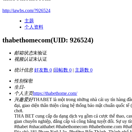
http://iawbs.com/?926524
主题
个人资料
thabethomecom
(UID: 926524)
邮箱状态
未验证
视频认证
未认证
统计信息
好友数 0
|
回帖数 0
|
主题数 0
性别
保密
生日
-
个人主页
https://thabethome.com/
兴趣爱好
THABET là một trong những nhà cái uy tín hàng đầu 
đại, giao diện thân thiện cùng hệ thống bảo mật chuẩn quố
chơi.
THA BET cung cấp đa dạng dịch vụ gồm cá cược thể thao, casino
gian chuyên nghiệp, đẳng cấp và công bằng tuyệt đối. Sự uy t
#thabet #nhacaithabet #thabethomecom #thabethome.com #thab
Địa chỉ: 181 Phạm Ngũ Lão, Phường Bến Thành, Thành phố 