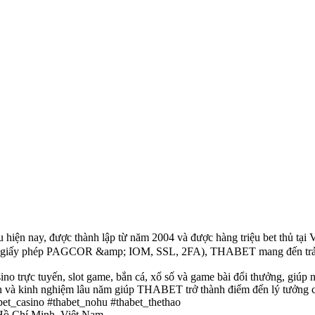
hiện nay, được thành lập từ năm 2004 và được hàng triệu bet thủ tại
c tế (giấy phép PAGCOR &amp; IOM, SSL, 2FA), THABET mang đến trải
 trực tuyến, slot game, bắn cá, xổ số và game bài đổi thưởng, giúp ng
ín và kinh nghiệm lâu năm giúp THABET trở thành điểm đến lý tưởng c
et_casino #thabet_nohu #thabet_thethao
Hồ Chí Minh, Việt Nam