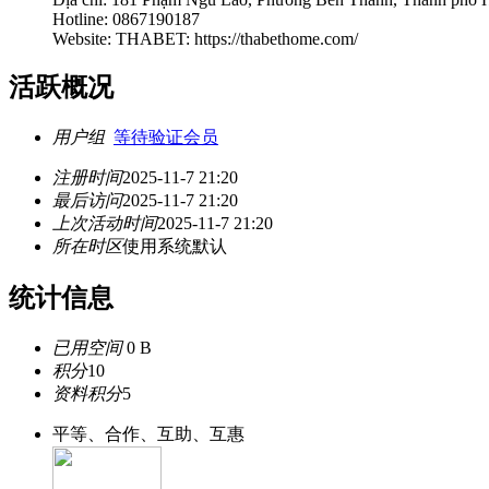
Hotline: 0867190187
Website: THABET: https://thabethome.com/
活跃概况
用户组
等待验证会员
注册时间
2025-11-7 21:20
最后访问
2025-11-7 21:20
上次活动时间
2025-11-7 21:20
所在时区
使用系统默认
统计信息
已用空间
0 B
积分
10
资料积分
5
平等、合作、互助、互惠