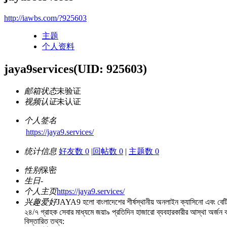
http://iawbs.com/?925603
主题
个人资料
jaya9services
(UID: 925603)
邮箱状态
未验证
视频认证
未认证
个人签名
https://jaya9.services/
统计信息
好友数 0
|
回帖数 0
|
主题数 0
性别
保密
生日
-
个人主页
https://jaya9.services/
兴趣爱好
JAYA9 হলো বাংলাদেশের শীর্ষস্থানীয় অনলাইন ক্যাসিনো এবং বেটিং
২৪/৭ গ্রাহক সেবার মাধ্যমে জয়া৯ প্রতিদিন হাজারো ব্যবহারকারীর আস্থা অর্জ
বিস্তারিত তথ্য: