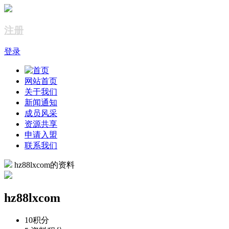
注册
登录
网站首页
关于我们
新闻通知
成员风采
资源共享
申请入盟
联系我们
hz88lxcom的资料
hz88lxcom
10
积分