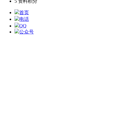
5
资料积分
首页
电话
QQ
公众号