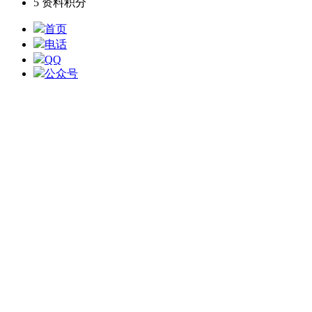
5
资料积分
首页
电话
QQ
公众号