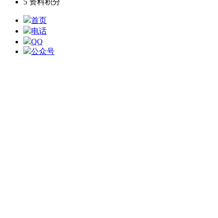
5
资料积分
首页
电话
QQ
公众号